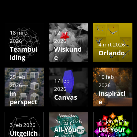
18 mrt
12 mrt
2026
2026
4 mrt 2026
Teambui
Wiskund
Orlando
lding
e
25 feb
10 feb
17 feb
2026
2026
2026
In
Inspirati
Canvas
perspect
e
ief
26 jan 2026
20 jan 2026
3 feb 2026
All-You-
Let Your
Uitgelich