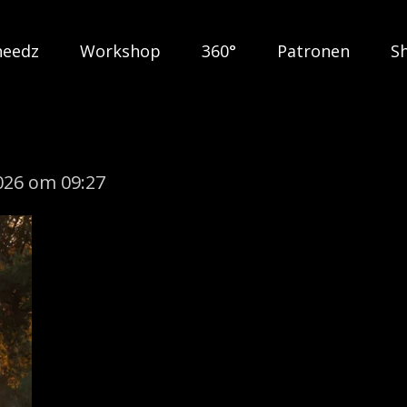
heedz
Workshop
360°
Patronen
S
026 om 09:27