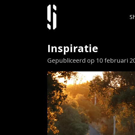
Ga
S
direct
naar
de
Inspiratie
hoofdinhoud
Gepubliceerd op 10 februari 2